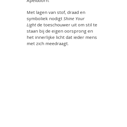
Apeldoorn.
Met lagen van stof, draad en
symboliek nodigt
Shine Your
Light
de toeschouwer uit om stil te
staan bij de eigen oorsprong en
het innerlijke licht dat ieder mens
met zich meedraagt.
Winkel
Nieuwsbrief
Contact
CV Attiene
Algemene voorwaarden